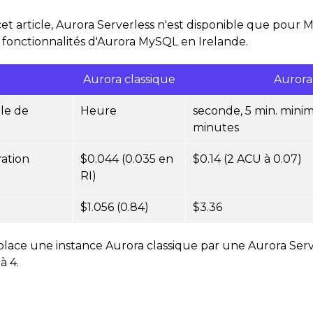
cet article, Aurora Serverless n'est disponible que pour M
t fonctionnalités d'Aurora MySQL en Irelande.
Aurora classique
Aurora
le de
Heure
seconde, 5 min. mini
minutes
ration
$0.044 (0.035 en
$0.14 (2 ACU à 0.07)
RI)
$1.056 (0.84)
$3.36
emplace une instance Aurora classique par une Aurora Serve
à 4.