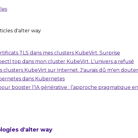
cles
icles d'alter way
ertificats TLS dans mes clusters KubeVirt. Surprise
ubectl top dans mon cluster KubeVirt. L'univers a refusé
s clusters KubeVirt sur Internet. J'aurais dû m'en doute
Kubernetes dans Kubernetes
 pour booster l’IA générative : l’approche pragmatique e
logies d'alter way