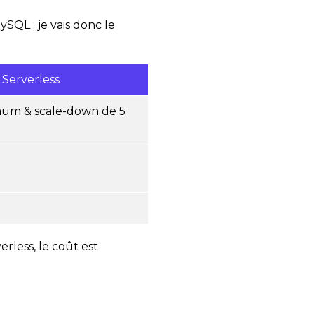
ySQL ; je vais donc le
 Serverless
mum & scale-down de 5
rless, le coût est