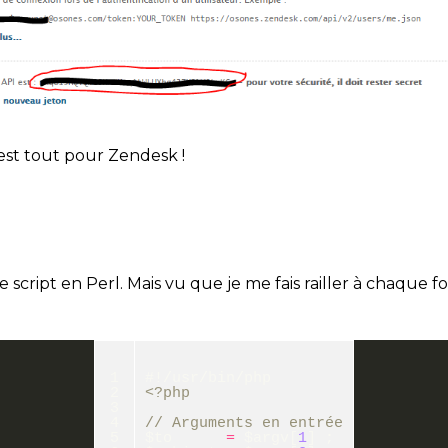
'est tout pour Zendesk !
e script en Perl. Mais vu que je me fais railler à chaque fo
1
#!/usr/bin/php
2
<?php
3
4
// Arguments en entrée
5
$to
=
$argv
[
1
]
;