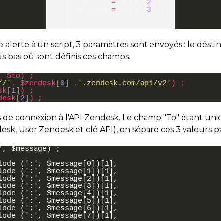
6
$subject
=
$argv
[
2
]
;
7
$message
=
$argv
[
3
]
;
lerte à un script, 3 paramètres sont envoyés : le déstinat
s bas où sont définis ces champs.
,
$
to
)
;
//'
.
$
zendesk
[
0
]
.
'.zendesk.com/api/v2'
)
;
sk
[
1
]
)
;
desk
[
2
]
)
;
trs de connexion à l'API Zendesk. Le champ "To" étant uni
sk, User Zendesk et clé API), on sépare ces 3 valeurs pa
, $message) ;

lode (':', $message[0])[1],

lode (':', $message[1])[1],

lode (':', $message[2])[1],

lode (':', $message[3])[1],

lode (':', $message[4])[1],

lode (':', $message[5])[1],

lode (':', $message[6])[1],

lode (':', $message[7])[1],
