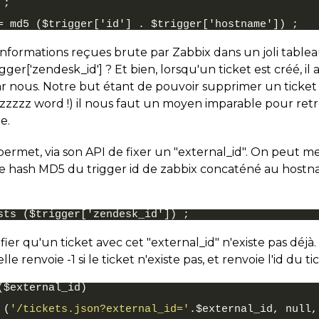
;

informations reçues brute par Zabbix dans un joli tablea
gger['zendesk_id'] ? Et bien, lorsqu'un ticket est créé, 
ar nous. Notre but étant de pouvoir supprimer un ticket 
uzzzzzz word !) il nous faut un moyen imparable pour ret
e.
met, via son API de fixer un "external_id". On peut me
e hash MD5 du trigger id de zabbix concaténé au hostn
ifier qu'un ticket avec cet "external_id" n'existe pas déjà.
e renvoie -1 si le ticket n'existe pas, et renvoie l'id du tick
(
$external_id
)
(
'/tickets.json?external_id='
.
$
external_id
,
null
,