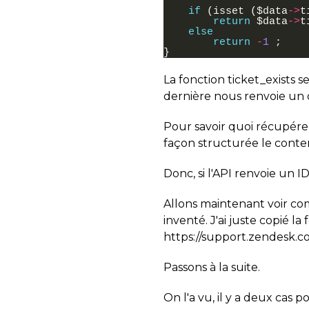
if
(
isset
(
$
data
->
t
return
$
data
->
t
else
return
-
1
;
}
La fonction ticket_exists 
dernière nous renvoie un 
Pour savoir quoi récupérer 
façon structurée le conte
Donc, si l'API renvoie un ID,
Allons maintenant voir com
inventé. J'ai juste copié 
https://support.zendesk.c
Passons à la suite.
On l'a vu, il y a deux cas po