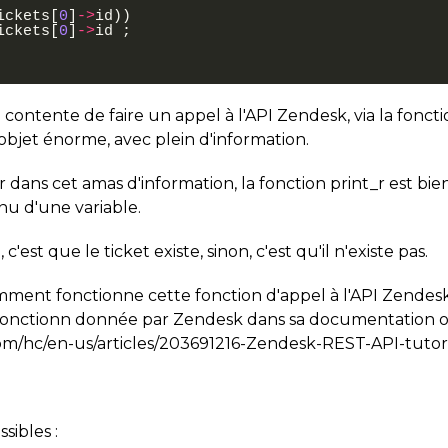
ickets
[
0
]
->
id
))
ickets
[
0
]
->
id
;
se contente de faire un appel à l'API Zendesk, via la fonc
objet énorme, avec plein d'information.
dans cet amas d'information, la fonction print_r est bien 
nu d'une variable
.
 c'est que le ticket existe, sinon, c'est qu'il n'existe pas.
ment fonctionne cette fonction d'appel à l'API Zendesk. 
la fonctionn donnée par Zendesk dans sa documentation off
om/hc/en-us/articles/203691216-Zendesk-REST-API-tutor
ssibles :