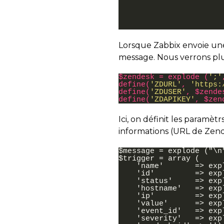
Lorsque Zabbix envoie une a
message. Nous verrons plu
$
zendesk
=
explode
(
';'
define
(
'ZDURL'
,
'https:
define
(
'ZDUSER'
,
$
zende
define
(
'ZDAPIKEY'
,
$
zen
Ici, on définit les paramè
informations (URL de Zende
$message = explode ("\n"
$trigger = array (

    'name'       => exp
    'id'         => exp
    'status'     => exp
    'hostname'   => exp
    'ip'         => exp
    'value'      => exp
    'event_id'   => exp
    'severity'   => exp