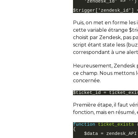
    'zendesk_id' => '') 
Puis, on met en forme les 
cette variable étrange $tri
choisit par Zendesk, pas p
script étant state less (b
correspondant à une alert
Heureusement, Zendesk per
ce champ. Nous mettons l
concernée.
Première étape, il faut vér
fonction, mais en résumé, ell
function
ticket_exists 
{
$
data
=
zendesk_API