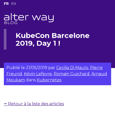
FR
EN
KubeCon Barcelone
2019, Day 1 !
Publié le
21/05/2019
par
Cecilia Di Maulo
,
Pierre
Freund
,
Kévin Lefevre
,
Romain Guichard
,
Arnaud
Meukam
dans
Kubernetes
⭠ Retour à la liste des articles