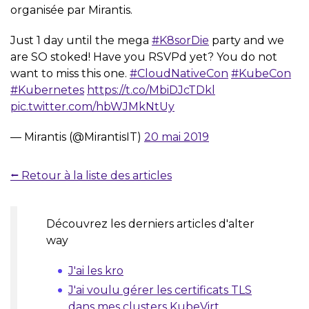
organisée par Mirantis.
Just 1 day until the mega
#K8sorDie
party and we
are SO stoked! Have you RSVPd yet? You do not
want to miss this one.
#CloudNativeCon
#KubeCon
#Kubernetes
https://t.co/MbiDJcTDkl
pic.twitter.com/hbWJMkNtUy
— Mirantis (@MirantisIT)
20 mai 2019
⭠ Retour à la liste des articles
Découvrez les derniers articles d'alter
way
J'ai les kro
J'ai voulu gérer les certificats TLS
dans mes clusters KubeVirt.