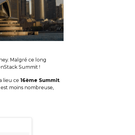
dney. Malgré ce long
penStack Summit !
a lieu ce
16ème Summit
.
 est moins nombreuse,