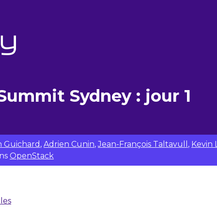
ummit Sydney : jour 1
 Guichard
,
Adrien Cunin
,
Jean-François Taltavull
,
Kevin 
ns
OpenStack
cles