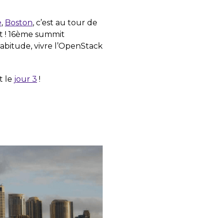
e
,
Boston
, c’est au tour de
it ! 16ème summit
abitude, vivre l’OpenStack
t le
jour 3
!