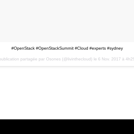
#OpenStack #OpenStackSummit #Cloud #experts #sydney
ublication partagée par Osones (@livinthecloud) le
6 Nov. 2017 à 4h2