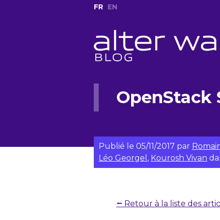
FR
EN
OpenStack S
Publié le
05/11/2017
par
Romain
Léo Georgel
,
Kourosh Vivan
da
⭠ Retour à la liste des arti