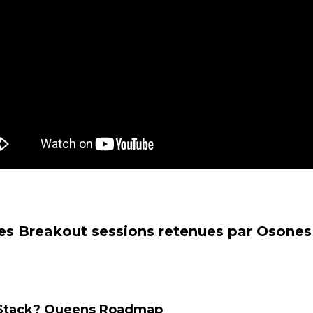
 les Breakout sessions retenues par Osones 
nStack? Queens Roadmap