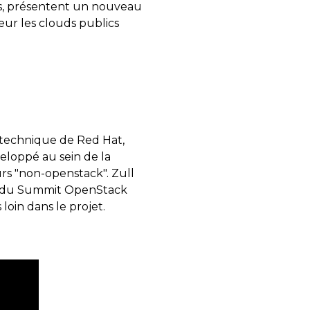
is, présentent un nouveau
eur les clouds publics
f technique de Red Hat,
veloppé au sein de la
rs "non-openstack". Zull
ors du Summit OpenStack
loin dans le projet.