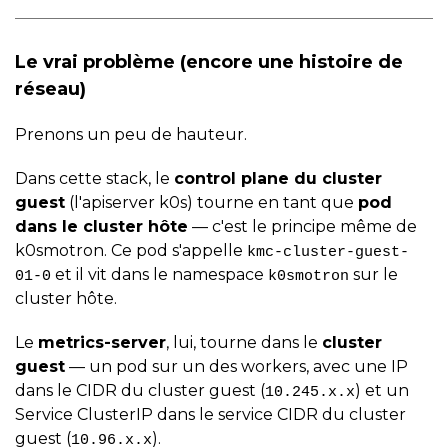
Le vrai problème (encore une histoire de
réseau)
Prenons un peu de hauteur.
Dans cette stack, le
control plane du cluster
guest
(l'apiserver k0s) tourne en tant que
pod
dans le cluster hôte
— c'est le principe même de
k0smotron. Ce pod s'appelle
kmc-cluster-guest-
et il vit dans le namespace
sur le
01-0
k0smotron
cluster hôte.
Le
metrics-server
, lui, tourne dans le
cluster
guest
— un pod sur un des workers, avec une IP
dans le CIDR du cluster guest (
) et un
10.245.x.x
Service ClusterIP dans le service CIDR du cluster
guest (
).
10.96.x.x