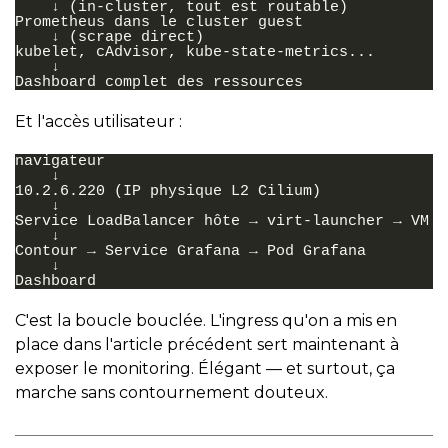
    ↓ (in-cluster, tout est routable)

Prometheus dans le cluster guest

    ↓ (scrape direct)

kubelet, cAdvisor, kube-state-metrics...

    ↓

Et l'accès utilisateur :
navigateur

    ↓

10.2.6.220 (IP physique L2 Cilium)

    ↓

Service LoadBalancer hôte → virt-launcher → VM

    ↓

Contour → Service Grafana → Pod Grafana

    ↓

C'est la boucle bouclée. L'ingress qu'on a mis en
place dans l'article précédent sert maintenant à
exposer le monitoring. Élégant — et surtout, ça
marche sans contournement douteux.