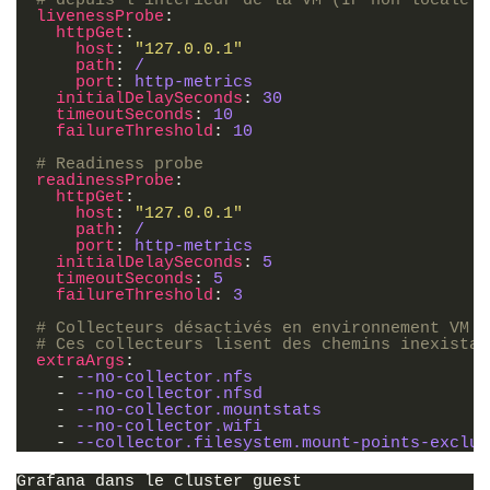
# depuis l'intérieur de la VM (IP non locale →
livenessProbe
:
httpGet
:
host
:
"127.0.0.1"
path
:
/
port
:
http-metrics
initialDelaySeconds
:
30
timeoutSeconds
:
10
failureThreshold
:
10
# Readiness probe
readinessProbe
:
httpGet
:
host
:
"127.0.0.1"
path
:
/
port
:
http-metrics
initialDelaySeconds
:
5
timeoutSeconds
:
5
failureThreshold
:
3
# Collecteurs désactivés en environnement VM
# Ces collecteurs lisent des chemins inexistan
extraArgs
:
-
--no-collector.nfs
-
--no-collector.nfsd
-
--no-collector.mountstats
-
--no-collector.wifi
-
--collector.filesystem.mount-points-exclud
Grafana dans le cluster guest
