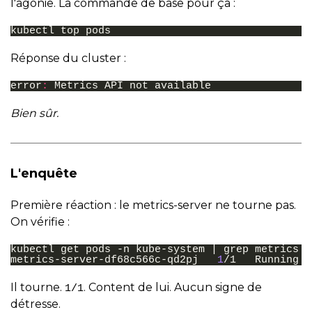
l'agonie. La commande de base pour ça :
kubectl
top
Réponse du cluster :
error
:
Metrics
API
not
available
Bien sûr.
L'enquête
Première réaction : le metrics-server ne tourne pas.
On vérifie :
kubectl
get
pods
-n
kube-system
|
grep
metrics

metrics-server-df68c566c-qd2pj
1
/1
Running
Il tourne.
. Content de lui. Aucun signe de
1/1
détresse.