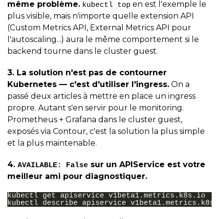
même problème.
en est l'exemple le
kubectl top
plus visible, mais n'importe quelle extension API
(Custom Metrics API, External Metrics API pour
l'autoscaling...) aura le même comportement si le
backend tourne dans le cluster guest.
3. La solution n'est pas de contourner
Kubernetes — c'est d'utiliser l'ingress.
On a
passé deux articles à mettre en place un ingress
propre. Autant s'en servir pour le monitoring.
Prometheus + Grafana dans le cluster guest,
exposés via Contour, c'est la solution la plus simple
et la plus maintenable.
4.
sur un APIService est votre
AVAILABLE: False
meilleur ami pour diagnostiquer.
kubectl
get
apiservice
v1beta1.metrics.k8s.io

kubectl
describe
apiservice