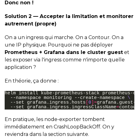
Donc non !
Solution 2 — Accepter la limitation et monitorer
autrement (propre)
On a un ingress qui marche. On a Contour. On a
une IP physique. Pourquoi ne pas déployer
Prometheus + Grafana dans le cluster guest
et
les exposer via l'ingress comme n'importe quelle
application ?
En théorie, ça donne :
helm
install
kube-prometheus-stack
prometheus-co
--namespace
monitoring
--create-namespace
\
--set
grafana.ingress.hosts
[
0
]=
grafana.guest-0
--set
grafana.ingress.ingressClassName
=
En pratique, les node-exporter tombent
immédiatement en CrashLoopBackOff. On y
reviendra dans la section suivante.