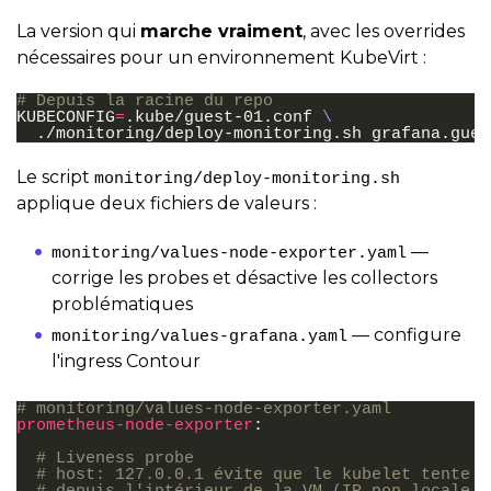
La version qui
marche vraiment
, avec les overrides
nécessaires pour un environnement KubeVirt :
# Depuis la racine du repo
KUBECONFIG
=
.kube/guest-01.conf
\
./monitoring/deploy-monitoring.sh
Le script
monitoring/deploy-monitoring.sh
applique deux fichiers de valeurs :
—
monitoring/values-node-exporter.yaml
corrige les probes et désactive les collectors
problématiques
— configure
monitoring/values-grafana.yaml
l'ingress Contour
# monitoring/values-node-exporter.yaml
prometheus-node-exporter
:
# Liveness probe 
# host: 127.0.0.1 évite que le kubelet tente d