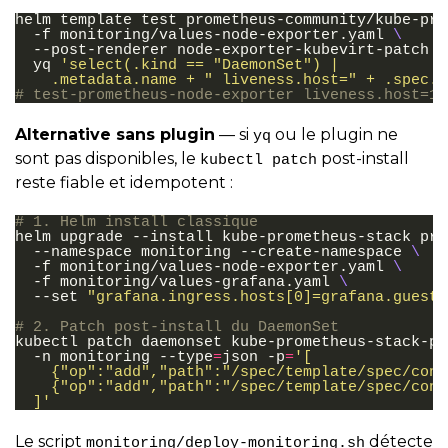
helm
template
test
prometheus-community/kube-pro
-f
monitoring/values-node-exporter.yaml
\
--post-renderer
node-exporter-kubevirt-patch
|
yq
'select(.kind == "DaemonSet") |
    .metadata.name + " liveness.host=" + .spec.t
# test-prometheus-node-exporter liveness.host=12
Alternative sans plugin
— si
ou le plugin ne
yq
sont pas disponibles, le
post-install
kubectl patch
reste fiable et idempotent :
# 1. Helm install classique
helm
upgrade
--install
kube-prometheus-stack
pro
--namespace
monitoring
--create-namespace
\
-f
monitoring/values-node-exporter.yaml
\
-f
monitoring/values-grafana.yaml
\
--set
"grafana.ingress.hosts[0]=grafana.guest-
# 2. Patch post-install du DaemonSet
kubectl
patch
daemonset
kube-prometheus-stack-pr
-n
monitoring
--type
=
json
-p
=
'[
    {"op":"add","path":"/spec/template/spec/cont
    {"op":"add","path":"/spec/template/spec/cont
  ]'
Le script
détecte
monitoring/deploy-monitoring.sh