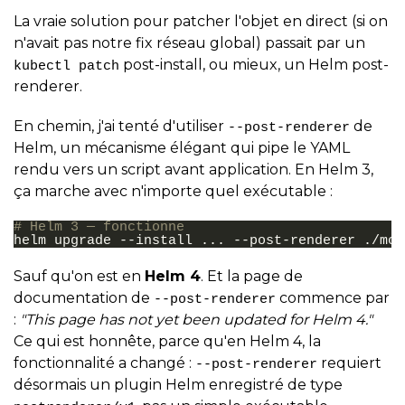
La vraie solution pour patcher l'objet en direct (si on
n'avait pas notre fix réseau global) passait par un
post-install, ou mieux, un Helm post-
kubectl patch
renderer.
En chemin, j'ai tenté d'utiliser
de
--post-renderer
Helm, un mécanisme élégant qui pipe le YAML
rendu vers un script avant application. En Helm 3,
ça marche avec n'importe quel exécutable :
# Helm 3 — fonctionne
helm
upgrade
--install
...
--post-renderer
Sauf qu'on est en
Helm 4
. Et la page de
documentation de
commence par
--post-renderer
:
"This page has not yet been updated for Helm 4."
Ce qui est honnête, parce qu'en Helm 4, la
fonctionnalité a changé :
requiert
--post-renderer
désormais un plugin Helm enregistré de type