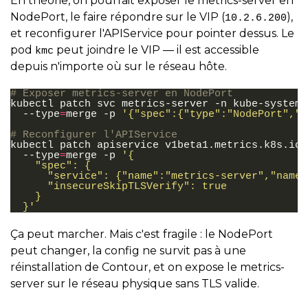
En théorie, on pourrait exposer le metrics-server en
NodePort, le faire répondre sur le VIP (
),
10.2.6.200
et reconfigurer l'APIService pour pointer dessus. Le
pod
peut joindre le VIP — il est accessible
kmc
depuis n'importe où sur le réseau hôte.
# Exposer metrics-server en NodePort
kubectl
patch
svc
metrics-server
-n
kube-system
--type
=
merge
-p
'{"spec":{"type":"NodePort","p
# Reconfigurer l'APIService
kubectl
patch
apiservice
v1beta1.metrics.k8s.io
--type
=
merge
-p
'{
    "spec": {
      "service": {"name":"metrics-server","names
      "insecureSkipTLSVerify": true
    }
  }'
Ça peut marcher. Mais c'est fragile : le NodePort
peut changer, la config ne survit pas à une
réinstallation de Contour, et on expose le metrics-
server sur le réseau physique sans TLS valide.