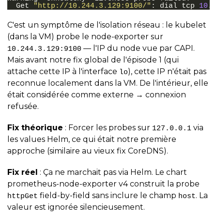
Get
"http://10.244.3.129:9100/"
:
dial
tcp
10
.
2
C'est un symptôme de l'isolation réseau : le kubelet
(dans la VM) probe le node-exporter sur
— l'IP du node vue par CAPI.
10.244.3.129:9100
Mais avant notre fix global de l'épisode 1 (qui
attache cette IP à l'interface
), cette IP n'était pas
lo
reconnue localement dans la VM. De l'intérieur, elle
était considérée comme externe → connexion
refusée.
Fix théorique
: Forcer les probes sur
via
127.0.0.1
les values Helm, ce qui était notre première
approche (similaire au vieux fix CoreDNS).
Fix réel
: Ça ne marchait pas via Helm. Le chart
prometheus-node-exporter v4 construit la probe
field-by-field sans inclure le champ
. La
httpGet
host
valeur est ignorée silencieusement.