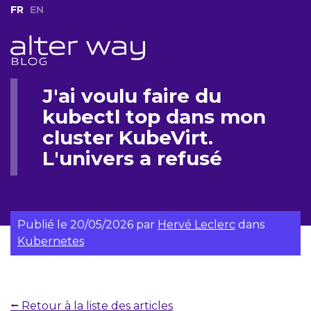
FR
EN
J'ai voulu faire du
kubectl top dans mon
cluster KubeVirt.
L'univers a refusé
Publié le
20/05/2026
par
Hervé Leclerc
dans
Kubernetes
⭠ Retour à la liste des articles