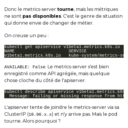
Donc le metrics-server
tourne
, mais les métriques
ne sont
pas disponibles
. C'est le genre de situation
qui donne envie de changer de métier.
On creuse un peu :
kubectl
get
apiservice
v1beta1.metrics.k8s.io

NAME
SERVICE
v1beta1.metrics.k8s.io
kube-system/metrics-ser
. Le metrics-server s'est bien
AVAILABLE: False
enregistré comme API agrégée, mais quelque
chose cloche du côté de l'apiserver.
kubectl
describe
apiservice
v1beta1.metrics.k8s.
Message:
failing
or
missing
response
from
L'apiserver tente de joindre le metrics-server via sa
ClusterIP (
) et n'y arrive pas. Mais le pod
10.96.x.x
tourne. Alors pourquoi ?