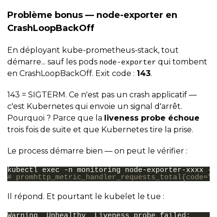
Problème bonus — node-exporter en
CrashLoopBackOff
En déployant kube-prometheus-stack, tout
démarre... sauf les pods
qui tombent
node-exporter
en CrashLoopBackOff. Exit code :
143
.
143 = SIGTERM. Ce n'est pas un crash applicatif —
c'est Kubernetes qui envoie un signal d'arrêt.
Pourquoi ? Parce que la
liveness probe échoue
trois fois de suite et que Kubernetes tire la prise.
Le process démarre bien — on peut le vérifier :
kubectl
exec
-n
monitoring
node-exporter-xxxx
--
# promhttp_metric_handler_requests_total{code="2
Il répond. Et pourtant le kubelet le tue :
Warning
Unhealthy
Liveness
probe
failed