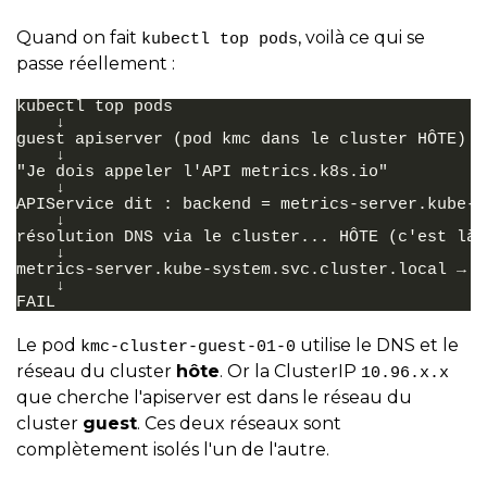
Quand on fait
, voilà ce qui se
kubectl top pods
passe réellement :
kubectl top pods

    ↓

guest apiserver (pod kmc dans le cluster HÔTE)

    ↓

"Je dois appeler l'API metrics.k8s.io"

    ↓

APIService dit : backend = metrics-server.kube-s
    ↓

résolution DNS via le cluster... HÔTE (c'est là 
    ↓

metrics-server.kube-system.svc.cluster.local → C
    ↓

Le pod
utilise le DNS et le
kmc-cluster-guest-01-0
réseau du cluster
hôte
. Or la ClusterIP
10.96.x.x
que cherche l'apiserver est dans le réseau du
cluster
guest
. Ces deux réseaux sont
complètement isolés l'un de l'autre.