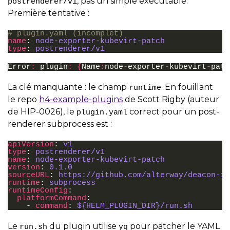
, pas un simple exécutable.
postrenderer/v1
Première tentative :
# plugin.yaml (incomplet)
name
:
node-exporter-kubevirt-patch
type
:
postrenderer/v1
Error
:
plugin
:
{
Name
:
node
-
exporter
-
kubevirt
-
patc
La clé manquante : le champ
. En fouillant
runtime
le repo
h4-example-plugins
de Scott Rigby (auteur
de HIP-0026), le
correct pour un post-
plugin.yaml
renderer subprocess est :
apiVersion
:
v1
type
:
postrenderer/v1
name
:
node-exporter-kubevirt-patch
version
:
0.1.0
sourceURL
:
https://github.com/alterway/deacon-in
runtime
:
subprocess
runtimeConfig
:
platformCommand
:
-
command
:
${HELM_PLUGIN_DIR}/run.sh
Le
du plugin utilise
pour patcher le YAML
run.sh
yq