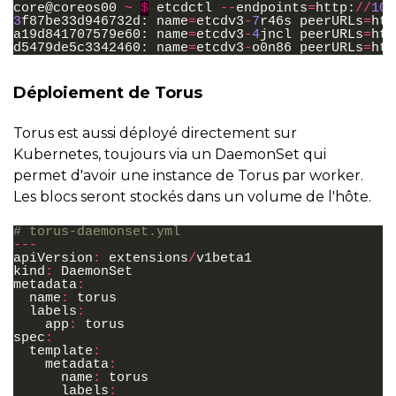
core
@coreos00
~
$
etcdctl
--
endpoints
=
http
:
//
10.
3
f87be33d946732d
:
name
=
etcdv3
-
7
r46s
peerURLs
=
htt
a19d841707579e60
:
name
=
etcdv3
-
4
jncl
peerURLs
=
htt
d5479de5c3342460
:
name
=
etcdv3
-
o0n86
peerURLs
=
htt
Déploiement de Torus
Torus est aussi déployé directement sur
Kubernetes, toujours via un DaemonSet qui
permet d'avoir une instance de Torus par worker.
Les blocs seront stockés dans un volume de l'hôte.
# torus-daemonset.yml
---
apiVersion
:
extensions
/
v1beta1
kind
:
DaemonSet
metadata
:
name
:
torus
labels
:
app
:
torus
spec
:
template
:
metadata
:
name
:
torus
labels
: