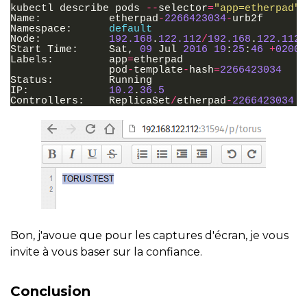
kubectl
describe
pods
--
selector
=
"app=etherpad"
Name
:
etherpad
-
2266423034
-
urb2f
Namespace
:
default
Node
:
192.168
.
122.112
/
192.168
.
122.112
Start
Time
:
Sat
,
09
Jul
2016
19
:
25
:
46
+
0200
Labels
:
app
=
etherpad
pod
-
template
-
hash
=
2266423034
Status
:
Running
IP
:
10.2
.
36.5
Controllers
:
ReplicaSet
/
etherpad
-
2266423034
Bon, j'avoue que pour les captures d'écran, je vous
invite à vous baser sur la confiance.
Conclusion