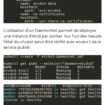
volumes
:
-
name
:
etcdv3
-
data
hostPath
:
path
:
/
srv
/
etcdv3
-
name
:
ca
-
certificates
hostPath
:
path
:
/
usr
/
share
/
ca
-
certificates
/
L'utilisation d'un DaemonSet permet de déployer
une instance d'etcd par worker. Sur l'un des nœuds
l'état du cluster peut être vérifié avec
via le
etcdctl
service publié :
kubectl create -f etcdv3-daemonset.yml

kubectl get pods --selector="daemon=etcdv3"

NAME           READY     STATUS    RESTARTS   AGE
etcdv3-4jncl   1/1       Running   1          1d

etcdv3-7r46s   1/1       Running   1          1d

core
@coreos00
~
$
etcdctl
--
endpoints
=
http
:
//
10.
member
3
f87be33d946732d
is
healthy
:
got
healthy
member
a19d841707579e60
is
healthy
:
got
healthy
member
d5479de5c3342460
is
healthy
:
got
healthy
cluster
is
healthy