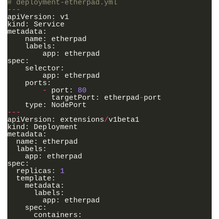
# deployment-etherpad.yml
---
apiVersion
:
v1
kind
:
Service
metadata
:
name
:
etherpad
labels
:
app
:
etherpad
spec
:
selector
:
app
:
etherpad
ports
:
-
port
:
80
targetPort
:
etherpad
-
port
type
:
NodePort
---
apiVersion
:
extensions
/
v1beta1
kind
:
Deployment
metadata
:
name
:
etherpad
labels
:
app
:
etherpad
spec
:
replicas
:
1
template
:
metadata
:
labels
:
app
:
etherpad
spec
:
containers
: