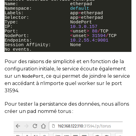
Name
:
etherpad
Namespace
:
default
Labels
:
app
=
etherpad
Selector
:
app
=
etherpad
Type
:
NodePort
IP
:
10.3
.
0.157
Port
:
<
unset
>
80
/
TCP
NodePort
:
<
unset
>
31594
/
TCP
Endpoints
:
10.2
.
55.4
:
9001
Session
Affinity
:
None
No
events
.
Pour des raisons de simplicité et en fonction de la
configuration initiale, le service écoute également
sur un
, ce qui permet de joindre le service
NodePort
en accédant à n'importe quel worker sur le port
31594.
Pour tester la persistance des données, nous allons
créer un pad nommé torus :