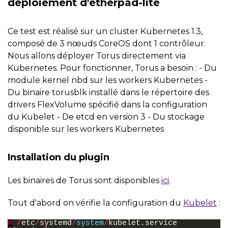
déploiement d'etherpad-lite
Ce test est réalisé sur un cluster Kubernetes 1.3,
composé de 3 nœuds CoreOS dont 1 contrôleur.
Nous allons déployer Torus directement via
Kubernetes. Pour fonctionner, Torus a besoin : - Du
module kernel nbd sur les workers Kubernetes -
Du binaire torusblk installé dans le répertoire des
drivers FlexVolume spécifié dans la configuration
du Kubelet - De etcd en version 3 - Du stockage
disponible sur les workers Kubernetes
Installation du plugin
Les binaires de Torus sont disponibles
ici
.
Tout d'abord on vérifie la configuration du
Kubelet
:
#
/
etc
/
systemd
/
system
/
kubelet
.
service