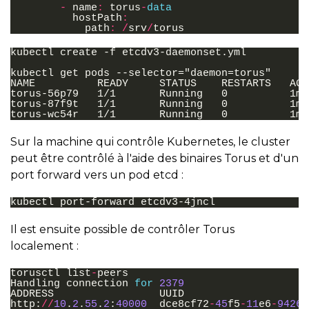
-
name
:
torus
-
data
hostPath
:
path
:
/
srv
/
torus
kubectl create -f etcdv3-daemonset.yml

kubectl get pods --selector="daemon=torus"

NAME          READY     STATUS    RESTARTS   AGE

torus-56p79   1/1       Running   0          1m

torus-87f9t   1/1       Running   0          1m

Sur la machine qui contrôle Kubernetes, le cluster
peut être contrôlé à l'aide des binaires Torus et d'un
port forward vers un pod etcd :
Il est ensuite possible de contrôler Torus
localement :
torusctl
list
-
peers
Handling
connection
for
2379
ADDRESS
UUID
http
:
//
10
.
2
.
55
.
2
:
40000
dce8cf72
-
45
f5
-
11
e6
-
9426
-