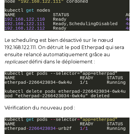
node
"192.168.122.111"
cordoned
kubectl
get
nodes
NAME
STATUS
AGE
192.168
.
122.110
Ready
4d
192.168
.
122.111
Ready
,
SchedulingDisabled
4d
192.168
.
122.112
Ready
4d
Le scheduling est bien désactivé sur le nœud
192.168.122.111. On détruit le pod Etherpad qui sera
ensuite relancé automatiquement grâce au
replicaset
défini dans le déploiement :
kubectl get pods --selector="app=etherpad"

NAME                        READY     STATUS    
etherpad-2266423034-6wk4u   1/1       Running   
kubectl delete pods etherpad-2266423034-6wk4u

Vérification du nouveau pod :
kubectl
get
pods
--
selector
=
"app=etherpad"
NAME
READY
STATUS
etherpad
-
2266423034
-
urb2f
1
/
1
Running