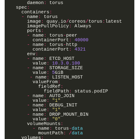
daemon
:
torus
spec
:
containers
:
-
name
:
torus
image
:
quay
.
io
/
coreos
/
torus
:
latest
imagePullPolicy
:
Always
ports
:
-
name
:
torus
-
peer
containerPort
:
40000
-
name
:
torus
-
http
containerPort
:
4321
env
:
-
name
:
ETCD_HOST
value
:
10.3.0.100
-
name
:
STORAGE_SIZE
value
:
5
GiB
-
name
:
LISTEN_HOST
valueFrom
:
fieldRef
:
fieldPath
:
status
.
podIP
-
name
:
AUTO_JOIN
value
:
"1"
-
name
:
DEBUG_INIT
value
:
"1"
-
name
:
DROP_MOUNT_BIN
value
:
"0"
volumeMounts
:
-
name
:
torus
-
data
mountPath
:
/
data
volumes
: