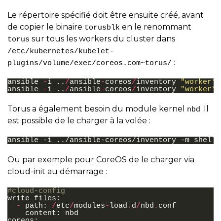
Le répertoire spécifié doit être ensuite créé, avant
de copier le binaire
en le renommant
torusblk
sur tous les workers du cluster dans
torus
/etc/kubernetes/kubelet-
:
plugins/volume/exec/coreos.com~torus/
ansible
-
i
..
/
ansible
-
coreos
/
inventory
"worker*"
ansible
-
i
..
/
ansible
-
coreos
/
inventory
"worker*"
Torus a également besoin du module kernel
. Il
nbd
est possible de le charger à la volée :
Ou par exemple pour CoreOS de le charger via
cloud-init au démarrage :
#cloud-config
write_files
:
-
path
:
/
etc
/
modules
-
load
.
d
/
nbd
.
conf
content
:
nbd
coreos
: