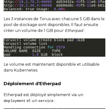
http
:
//
10
.
2
.
78
.
3
:
40000
dd53432a
-
45
f5
-
11
e6
-
8
fec
-
http
:
//
10
.
2
.
36
.
4
:
40000
dd800d8c
-
45
f5
-
11
e6
-
b812
-
Balanced
:
true
Usage
:
0
.
00
%
Les 3 instances de Torus avec chacune 5 GiB dans le
pool de stockage sont disponibles. Il faut ensuite
créer un volume de 1 GiB pour
Etherpad
:
torusctl
volume
create
-
block
pad
1
GiB
torusctl
volume
list
Handling
connection
for
2379
VOLUME
NAME
SIZE
TYPE
pad
1
.
0
GiB
block
Le volume est maintenant disponible et utilisable
dans Kubernetes.
Déploiement d'Etherpad
Etherpad est déployé simplement via un
et un
:
deployment
service