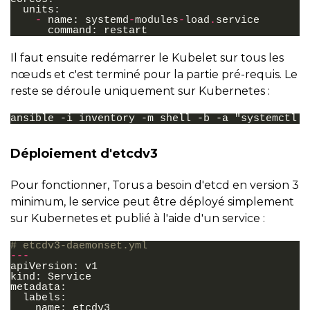
units
:
-
name
:
systemd
-
modules
-
load
.
service
command
:
restart
Il faut ensuite redémarrer le Kubelet sur tous les
nœuds et c'est terminé pour la partie pré-requis. Le
reste se déroule uniquement sur Kubernetes :
Déploiement d'etcdv3
Pour fonctionner, Torus a besoin d'etcd en version 3
minimum, le service peut être déployé simplement
sur Kubernetes et publié à l'aide d'un service :
# etcdv3-daemonset.yml
---
apiVersion
:
v1
kind
:
Service
metadata
:
labels
:
name
:
etcdv3