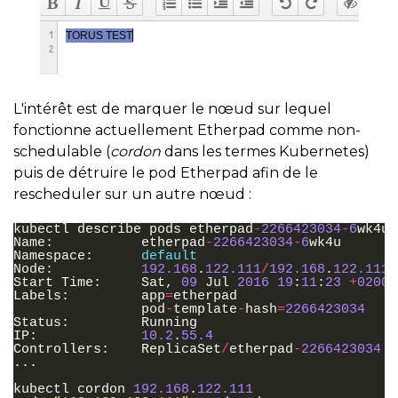
L'intérêt est de marquer le nœud sur lequel
fonctionne actuellement Etherpad comme non-
schedulable (
cordon
dans les termes Kubernetes)
puis de détruire le pod Etherpad afin de le
rescheduler sur un autre nœud :
kubectl
describe
pods
etherpad
-
2266423034
-
6
wk4u
Name
:
etherpad
-
2266423034
-
6
wk4u
Namespace
:
default
Node
:
192.168
.
122.111
/
192.168
.
122.111
Start
Time
:
Sat
,
09
Jul
2016
19
:
11
:
23
+
0200
Labels
:
app
=
etherpad
pod
-
template
-
hash
=
2266423034
Status
:
Running
IP
:
10.2
.
55.4
Controllers
:
ReplicaSet
/
etherpad
-
2266423034
...
kubectl
cordon
192.168
.
122.111