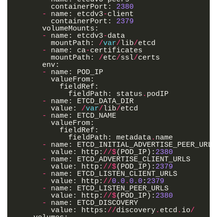
containerPort
:
2380
-
name
:
etcdv3
-
client
containerPort
:
2379
volumeMounts
:
-
name
:
etcdv3
-
data
mountPath
:
/
var
/
lib
/
etcd
-
name
:
ca
-
certificates
mountPath
:
/
etc
/
ssl
/
certs
env
:
-
name
:
POD_IP
valueFrom
:
fieldRef
:
fieldPath
:
status
.
podIP
-
name
:
ETCD_DATA_DIR
value
:
/
var
/
lib
/
etcd
-
name
:
ETCD_NAME
valueFrom
:
fieldRef
:
fieldPath
:
metadata
.
name
-
name
:
ETCD_INITIAL_ADVERTISE_PEER_URLS
value
:
http
:
//$
(
POD_IP
):
2380
-
name
:
ETCD_ADVERTISE_CLIENT_URLS
value
:
http
:
//$
(
POD_IP
):
2379
-
name
:
ETCD_LISTEN_CLIENT_URLS
value
:
http
:
//
0.0
.
0.0
:
2379
-
name
:
ETCD_LISTEN_PEER_URLS
value
:
http
:
//$
(
POD_IP
):
2380
-
name
:
ETCD_DISCOVERY
value
:
https
:
//
discovery
.
etcd
.
io
/