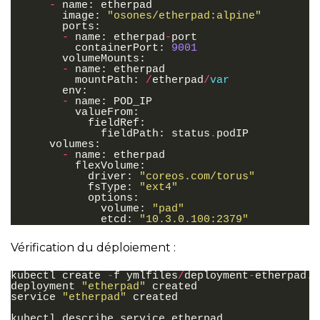
-
name
:
etherpad
image
:
"osones/etherpad:alpine"
ports
:
-
name
:
etherpad
-
port
containerPort
:
9001
volumeMounts
:
-
name
:
etherpad
mountPath
:
/
etherpad
/
var
env
:
-
name
:
POD_IP
valueFrom
:
fieldRef
:
fieldPath
:
status
.
podIP
volumes
:
-
name
:
etherpad
flexVolume
:
driver
:
"coreos.com/torus"
fsType
:
"ext4"
options
:
volume
:
"pad"
etcd
:
"10.3.0.100:2379"
Vérification du déploiement :
kubectl
create
-
f
ymlfiles
/
deployment
-
etherpad
.
y
deployment
"etherpad"
created
service
"etherpad"
created
kubectl
describe
service
etherpad