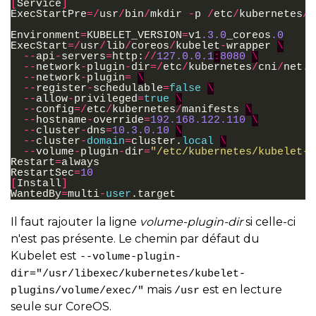
[
Service
]
ExecStartPre
=/
usr
/
bin
/
mkdir
-
p
/
etc
/
kubernetes
/
m
Environment
=
KUBELET_VERSION
=
v1
.3.0
_coreos
.0
ExecStart
=/
usr
/
lib
/
coreos
/
kubelet
-
wrapper
\
--
api
-
servers
=
http
:
//
127.0.0.1
:
8080
\
--
network
-
plugin
-
dir
=/
etc
/
kubernetes
/
cni
/
net
.
d
--
network
-
plugin
=
\
--
register
-
schedulable
=
false
\
--
allow
-
privileged
=
true
\
--
config
=/
etc
/
kubernetes
/
manifests
\
--
hostname
-
override
=
192.168.122.110
\
--
cluster
-
dns
=
10.3.0.10
\
--
cluster
-
domain
=
cluster
.
local
\
--
volume
-
plugin
-
dir
=
"/etc/kubernetes/kubelet-p
Restart
=
always
RestartSec
=
10
[
Install
]
WantedBy
=
multi
-
user
.
target
Il faut rajouter la ligne
volume-plugin-dir
si celle-ci
n'est pas présente. Le chemin par défaut du
Kubelet est
--volume-plugin-
dir="/usr/libexec/kubernetes/kubelet-
mais
est en lecture
plugins/volume/exec/"
/usr
seule sur CoreOS.