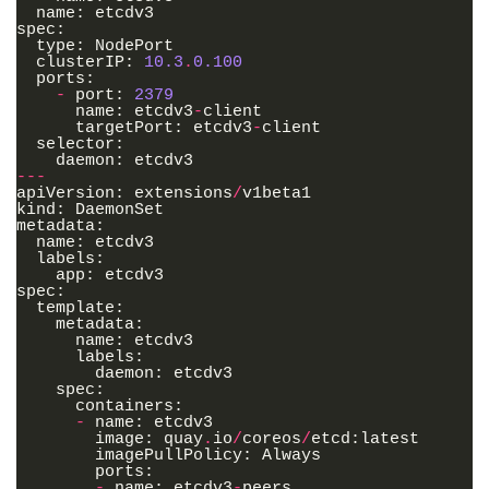
name
:
etcdv3
spec
:
type
:
NodePort
clusterIP
:
10.3
.
0.100
ports
:
-
port
:
2379
name
:
etcdv3
-
client
targetPort
:
etcdv3
-
client
selector
:
daemon
:
etcdv3
---
apiVersion
:
extensions
/
v1beta1
kind
:
DaemonSet
metadata
:
name
:
etcdv3
labels
:
app
:
etcdv3
spec
:
template
:
metadata
:
name
:
etcdv3
labels
:
daemon
:
etcdv3
spec
:
containers
:
-
name
:
etcdv3
image
:
quay
.
io
/
coreos
/
etcd
:
latest
imagePullPolicy
:
Always
ports
:
-
name
:
etcdv3
-
peers