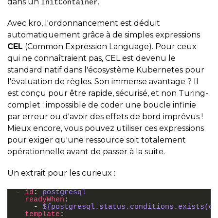
dans un
.
InitContainer
Avec kro, l'ordonnancement est déduit
automatiquement grâce à de simples expressions
CEL
(Common Expression Language). Pour ceux
qui ne connaîtraient pas, CEL est devenu le
standard natif dans l'écosystème Kubernetes pour
l'évaluation de règles. Son immense avantage ? Il
est conçu pour être rapide, sécurisé, et non Turing-
complet : impossible de coder une boucle infinie
par erreur ou d'avoir des effets de bord imprévus !
Mieux encore, vous pouvez utiliser ces expressions
pour exiger qu'une ressource soit totalement
opérationnelle avant de passer à la suite.
Un extrait pour les curieux :
-
id
:
postgresql
readyWhen
:
-
${postgresql.status.conditions.exists(c,
template
: