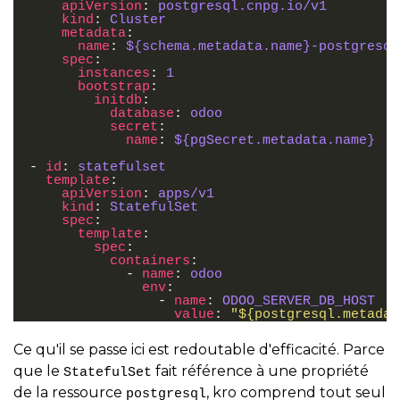
apiVersion
:
postgresql.cnpg.io/v1
kind
:
Cluster
metadata
:
name
:
${schema.metadata.name}-postgresql
spec
:
instances
:
1
bootstrap
:
initdb
:
database
:
odoo
secret
:
name
:
${pgSecret.metadata.name}
-
id
:
statefulset
template
:
apiVersion
:
apps/v1
kind
:
StatefulSet
spec
:
template
:
spec
:
containers
:
-
name
:
odoo
env
:
-
name
:
ODOO_SERVER_DB_HOST
value
:
"${postgresql.metadat
Ce qu'il se passe ici est redoutable d'efficacité. Parce
que le
fait référence à une propriété
StatefulSet
de la ressource
, kro comprend tout seul
postgresql