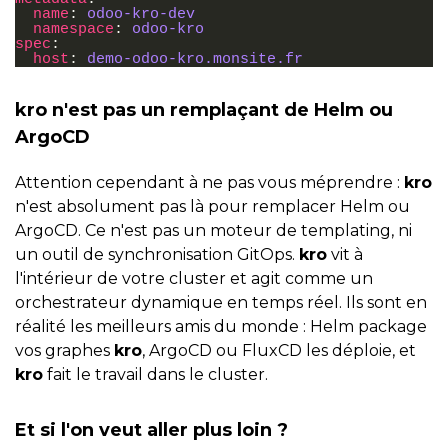
name
:
odoo-kro-dev
namespace
:
odoo-kro
spec
:
host
:
demo-odoo-kro.monsite.fr
kro n'est pas un remplaçant de Helm ou
ArgoCD
Attention cependant à ne pas vous méprendre :
kro
n'est absolument pas là pour remplacer Helm ou
ArgoCD. Ce n'est pas un moteur de templating, ni
un outil de synchronisation GitOps.
kro
vit à
l'intérieur de votre cluster et agit comme un
orchestrateur dynamique en temps réel. Ils sont en
réalité les meilleurs amis du monde : Helm package
vos graphes
kro
, ArgoCD ou FluxCD les déploie, et
kro
fait le travail dans le cluster.
Et si l'on veut aller plus loin ?