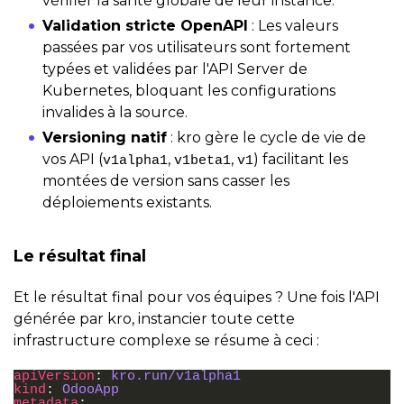
vérifier la santé globale de leur instance.
Validation stricte OpenAPI
: Les valeurs
passées par vos utilisateurs sont fortement
typées et validées par l'API Server de
Kubernetes, bloquant les configurations
invalides à la source.
Versioning natif
: kro gère le cycle de vie de
vos API (
,
,
) facilitant les
v1alpha1
v1beta1
v1
montées de version sans casser les
déploiements existants.
Le résultat final
Et le résultat final pour vos équipes ? Une fois l'API
générée par kro, instancier toute cette
infrastructure complexe se résume à ceci :
apiVersion
:
kro.run/v1alpha1
kind
:
OdooApp
metadata
: