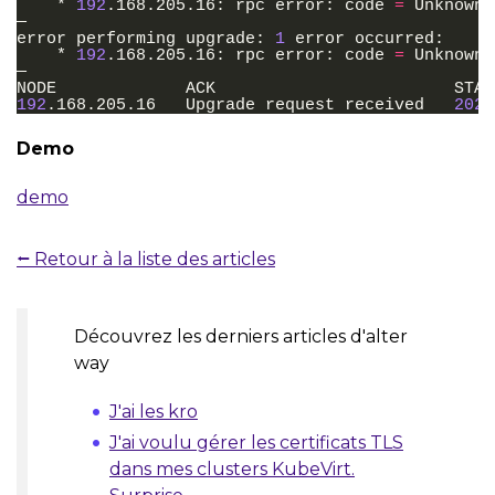
*
192
.168.205.16:
rpc
error:
code
=
Unknown
—

error
performing
upgrade:
1
error
*
192
.168.205.16:
rpc
error:
code
=
Unknown
—

NODE
ACK
192
.168.205.16
Upgrade
request
received
2022
Demo
demo
⭠ Retour à la liste des articles
Découvrez les derniers articles d'alter
way
J'ai les kro
J'ai voulu gérer les certificats TLS
dans mes clusters KubeVirt.