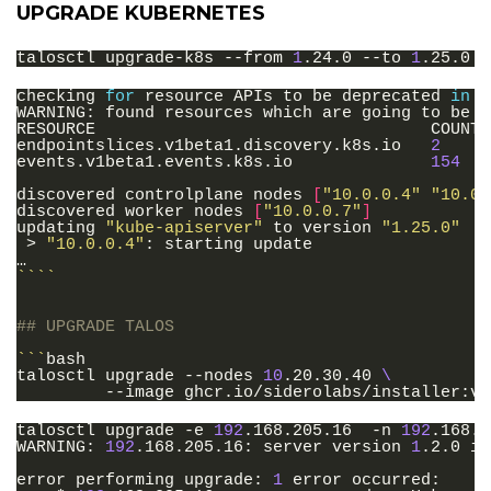
UPGRADE KUBERNETES
talosctl
upgrade-k8s
--from
1
.24.0
--to
1
checking
for
resource
APIs
to
be
deprecated
in
v
WARNING:
found
resources
which
are
going
to
be
d
RESOURCE
COUNT

endpointslices.v1beta1.discovery.k8s.io
2
events.v1beta1.events.k8s.io
154
discovered
controlplane
nodes
[
"10.0.0.4"
"10.0.
discovered
worker
nodes
[
"10.0.0.7"
]
updating
"kube-apiserver"
to
version
"1.25.0"
>
"10.0.0.4"
:
starting
update

````
## UPGRADE TALOS
```
bash

talosctl
upgrade
--nodes
10
.20.30.40
\
--image
talosctl
upgrade
-e
192
.168.205.16
-n
192
.168.2
WARNING:
192
.168.205.16:
server
version
1
.2.0
is
error
performing
upgrade:
1
error